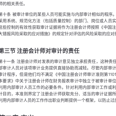
师的相关责任。
第十条 被审计单位的某些人员可能实施与内部审计相似的程序
采用系统、规范化方法（包括质量控制）的部门、岗位或人员
这些控制的有效性获取审计证据将作为注册会计师按照《中国注册
大错报风险采取的应对措施》的规定针对评估的风险采取的应对
第三节 注册会计师对审计的责任
第十一条 注册会计师对发表的审计意见独立承担责任，这种责
部审计人员对该项审计业务提供直接协助而减轻。尽管内部审
审计程序，但是他们均不满足《中国注册会计师审计准则第110
本要求》中关于注册会计师在财务报表审计中独立于被审计单
利用内部审计人员工作的必要条件。针对利用内部审计工作或
计目的，本准则界定了注册会计师获取充分、适当的审计证据
利用内部审计人员的工作作出职业判断提供一个框架，以防止过