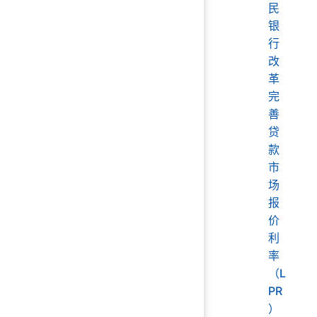
民
银
行
改
革
完
善
贷
款
市
场
报
价
利
率
（L
PR
）