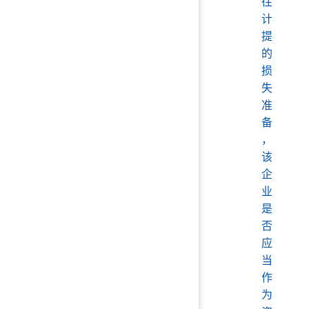
往
计
提
的
损
失
准
备
，
该
企
业
是
否
应
当
作
为