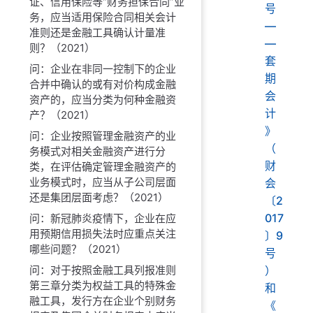
证、信用保险等“财务担保合同”业
号
务，应当适用保险合同相关会计
—
准则还是金融工具确认计量准
—
则？（2021）
套
问：企业在非同一控制下的企业
期
合并中确认的或有对价构成金融
会
资产的，应当分类为何种金融资
计
产？（2021）
》
问：企业按照管理金融资产的业
（
务模式对相关金融资产进行分
财
类，在评估确定管理金融资产的
业务模式时，应当从子公司层面
会
还是集团层面考虑？（2021）
〔2
017
问：新冠肺炎疫情下，企业在应
用预期信用损失法时应重点关注
〕9
哪些问题？（2021）
号
问：对于按照金融工具列报准则
）
第三章分类为权益工具的特殊金
和
融工具，发行方在企业个别财务
《