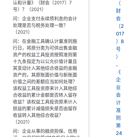
认和计量》（财会〔2017〕7
（
号）？（2021）
财
会
问：企业支付永续债利息的会计
处理是否与税务处理一致？
〔2
（2021）
017
问：在金融工具确认计量准则施
〕8
行日，将原分类为可供出售金融
号
资产的权益工具投资按照准则第
）
十九条指定为以公允价值计量且
、
其变动计入其他综合收益的金融
《
资产的，其原账面价值与新账面
企
价值之间的差额应当如何处理？
业
该权益工具投资原来计入其他综
会
合收益的累计金额是否转入留存
收益？该权益工具投资原来计入
计
损益的累计减值损失是否由留存
准
收益转入其他综合收益？
则
（2021）
第
问：企业从事的融资担保、信用
24