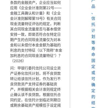
产
条款的金融资产，企业应当如何
品
应用《企业会计准则第22号——
、
金融工具确认和计量》和《企业
信
会计准则解释第19号》有关合同
现金流量特征评估的规定，判断
托
其合同现金流量是否与基本借贷
计
安排一致，即是否符合在特定日
划
期产生的合同现金流量仅为对本
等
金和以未偿付本金金额为基础的
寿
利息的支付特征（以下简称“本金
命
加利息的合同现金流量特征”）？
固
（2026）
定
问：甲银行委托信托公司设立资
或
产证券化信托计划，将不良贷款
可
转让给该信托计划，作为发行不
良贷款资产支持证券的基础资
确
产，并根据相关会计准则规定终
定
止确认该不良贷款。根据信托合
的
同约定，在信托计划临近到期日
结
或剩余基础资产规模低于设定阈