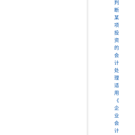
判
断
某
项
投
资
的
会
计
处
理
适
用
《
企
业
会
计