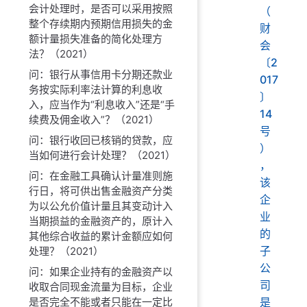
会计处理时，是否可以采用按照
（
整个存续期内预期信用损失的金
财
额计量损失准备的简化处理方
会
法？（2021）
〔2
问：银行从事信用卡分期还款业
017
务按实际利率法计算的利息收
〕
入，应当作为“利息收入”还是“手
14
续费及佣金收入”？（2021）
号
问：银行收回已核销的贷款，应
）
当如何进行会计处理？（2021）
，
问：在金融工具确认计量准则施
该
行日，将可供出售金融资产分类
企
为以公允价值计量且其变动计入
业
当期损益的金融资产的，原计入
的
其他综合收益的累计金额应如何
子
处理？（2021）
公
问：如果企业持有的金融资产以
司
收取合同现金流量为目标，企业
是否完全不能或者只能在一定比
是