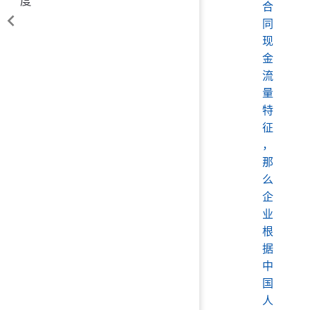
度
合
同
现
金
流
量
特
征
，
那
么
企
业
根
据
中
国
人