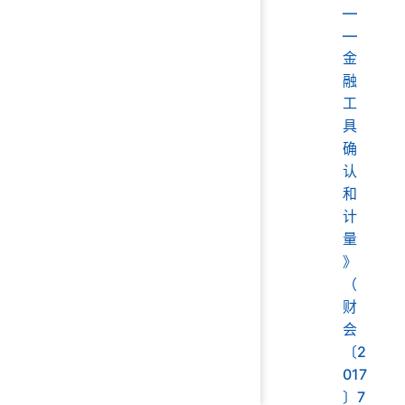
—
—
金
融
工
具
确
认
和
计
量
》
（
财
会
〔2
017
〕7