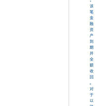
，
该
笔
金
融
资
产
到
期
并
全
额
收
回
。
对
于
以