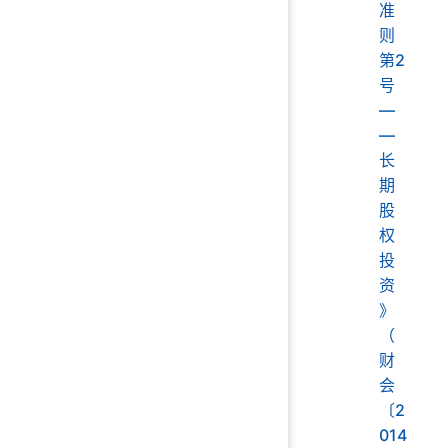
准
则
第2
号
—
—
长
期
股
权
投
资
》
（
财
会
〔2
014