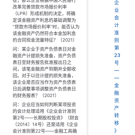
征，那么企业根据中国人民银行
企
改革完善贷款市场报价利率
业
（LPR）形成机制的决定，将确
会
定该金融资产利息的基础调整为
计
“贷款市场报价利率”时，能否认为
准
该金融资产仍然符合本金加利息
的合同现金流量特征？（2021）
则
第
问：某企业于资产负债表日对金
23
融资产计提损失准备，资产负债
表日至财务报告批准报出日之
号
间，该笔金融资产到期并全额收
—
回。对于以往计提的损失准备，
—
该企业是否应当作为资产负债表
金
日后调整事项调整资产负债表日
融
的财务报表？（2021）
资
问：企业应当如何判断某项投资
产
的会计处理适用《企业会计准则
转
第2号——长期股权投资》（财会
移
〔2014〕14号）还是适用《企业
》
会计准则第22号——金融工具确