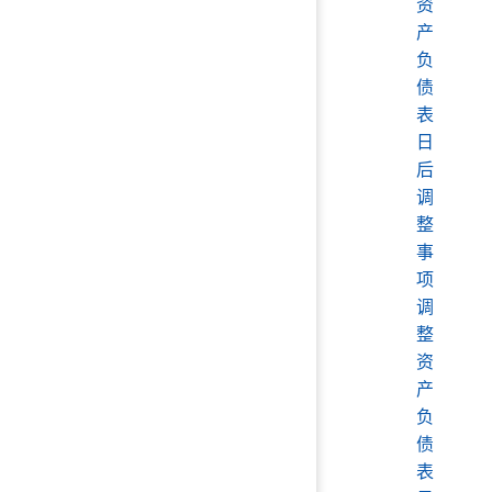
资
产
负
债
表
日
后
调
整
事
项
调
整
资
产
负
债
表