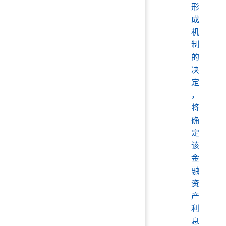
形
成
机
制
的
决
定
，
将
确
定
该
金
融
资
产
利
息