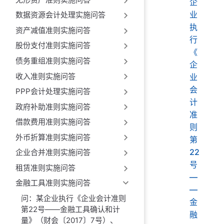
企
业
数据资源会计处理实施问答
执
资产减值准则实施问答
行
股份支付准则实施问答
《
债务重组准则实施问答
企
收入准则实施问答
业
会
PPP会计处理实施问答
计
政府补助准则实施问答
准
借款费用准则实施问答
则
外币折算准则实施问答
第
22
企业合并准则实施问答
号
租赁准则实施问答
—
金融工具准则实施问答
—
问：某企业执行《企业会计准则
金
第22号——金融工具确认和计
融
量》（财会〔2017〕7号）、