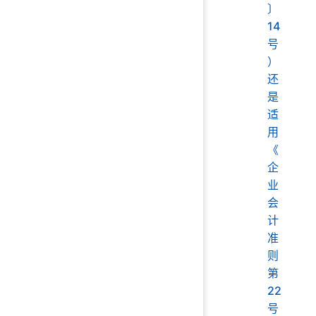
〕
14
号
）
还
是
适
用
《
企
业
会
计
准
则
第
22
号