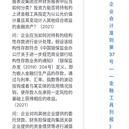
报表及集团合并财务报表中应当
企
如何分类？投资方能否将持有的
业
上述金融工具指定为以公允价值
会
计量且其变动计入其他综合收益
计
的金融资产？（2021）
准
问：企业应当如何对持有的结构
则
性存款进行会计处理，假设该结
第
构性存款符合《中国银保监会办
公厅关于进一步规范商业银行结
37
构性存款业务的通知》（银保监
号
办发〔2019〕204号）定义，即
—
为嵌入金融衍生产品的存款，通
—
过与利率、汇率、指数等的波动
金
挂钩或者与某实体的信用情况挂
融
钩，使存款人在承担一定风险的
工
基础上获得相应的收益。
具
（2021）
列
问：企业对向其他企业提供的委
报
托贷款、财务担保或向集团关联
企业提供的资金借贷等进行减值
》