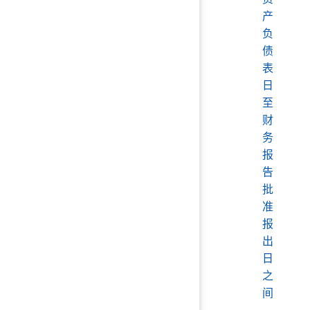
产
负
债
表
日
至
财
务
报
告
批
准
报
出
日
之
间