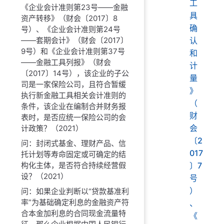
工
《企业会计准则第23号——金融
具
资产转移》（财会〔2017〕8
确
号）、《企业会计准则第24号
——套期会计》（财会〔2017〕
认
9号）和《企业会计准则第37号
和
——金融工具列报》（财会
计
〔2017〕14号），该企业的子公
量
司是一家保险公司，且符合暂缓
》
执行新金融工具相关会计准则的
（
条件，该企业在编制合并财务报
财
表时，是否应统一保险公司的会
会
计政策？（2021）
〔2
问：封闭式基金、理财产品、信
017
托计划等寿命固定或可确定的结
构化主体，是否符合持续经营假
〕7
设？（2021）
号
）
问：如果企业判断以“贷款基准利
率”为基础确定利息的金融资产符
、
合本金加利息的合同现金流量特
《