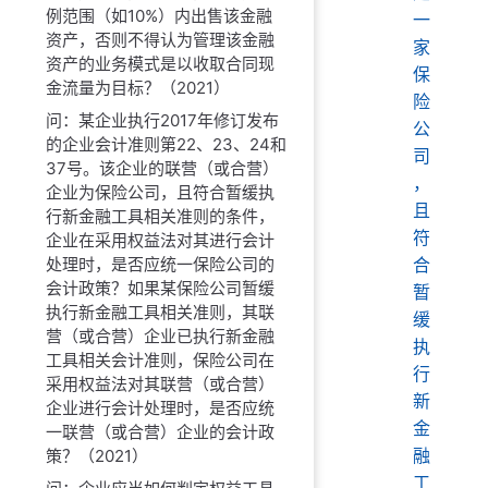
例范围（如10%）内出售该金融
一
资产，否则不得认为管理该金融
家
资产的业务模式是以收取合同现
保
金流量为目标？（2021）
险
问：某企业执行2017年修订发布
公
的企业会计准则第22、23、24和
司
37号。该企业的联营（或合营）
，
企业为保险公司，且符合暂缓执
且
行新金融工具相关准则的条件，
符
企业在采用权益法对其进行会计
处理时，是否应统一保险公司的
合
会计政策？如果某保险公司暂缓
暂
执行新金融工具相关准则，其联
缓
营（或合营）企业已执行新金融
执
工具相关会计准则，保险公司在
行
采用权益法对其联营（或合营）
新
企业进行会计处理时，是否应统
金
一联营（或合营）企业的会计政
融
策？（2021）
工