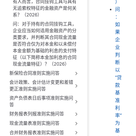
有人而言，合同挂钩工具与具有
）
无追索权特征的金融资产是何关
问
系？（2026）
：
问：对于持有的合同挂钩工具，
如
企业应当如何适用金融资产的分
果
类要求，并判断其合同现金流量
企
是否符合仅为对本金和以未偿付
业
本金金额为基础的利息的支付特
判
征（以下简称本金加利息的合同
断
现金流量特征）？（2026）
以
新保险合同准则实施问答
“贷
会计政策、会计估计变更和差错
款
更正准则实施问答
基
资产负债表日后事项准则实施问
准
答
利
财务报表列报准则实施问答
率”
为
现金流量表准则实施问答
基
合并财务报表准则实施问答