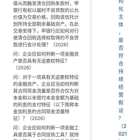
构
值从而触发清仓回购条款时，甲
化
银行有权以届时不良贷款的公允
主
价值为交易价格，回购该信托计
划所持全部剩余基础资产。在此
体
交易安排下，甲银行应如何对行
，
使清仓回购选择权取得的不良贷
是
款进行会计处理？（2026）
否
问：企业应如何判断一项金融资
符
产是否具有无追索权特征？
合
（2026）
持
问：对于一项具有无追索权特征
续
的金融资产，企业应当如何判断
经
其合同现金流量是否符合仅为对
营
本金和以未偿付本金金额为基础
假
的利息的支付特征（以下简称本
设
金加利息的合同现金流量特
？
征）？（2026）
（2
问：企业应如何判断一项金融工
021
具是否属于合同挂钩工具？就持