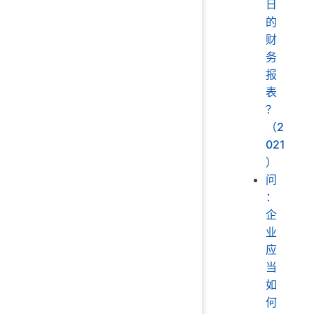
日
的
财
务
报
表
？
（2
021
）
问
：
企
业
应
当
如
何