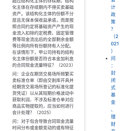
超过结构化主体的存续期，结构
计
化主体在存续期内不得买卖基础
资产。该结构化主体的份额不分
政
层且无保本保收益承诺，而是按
策
照合同约定将基础资产产生的现
？
金流入扣除约定税费、固定管理
（2
费等现金流出后的全部剩余金额
021
等比例向所有份额持有人分配。
）
在该情形下，甲公司持有的结构
问
化主体份额是否符合本金加利息
的合同现金流量特征？（2023）
：
封
问：企业在期货交易场所频繁买
闭
卖标准仓单（即由交割库开具并
经期货交易场所登记的标准化提
式
货凭证）以从其短期价格波动中
基
获取利润、不涉及标准仓单对应
金
商品实物提取的，应当如何进行
、
会计处理？（2025）
理
问：对于包含导致合同现金流量
财
时间分布或金额变动的或有特征