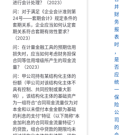
进行会计处理？（2023）
并
问：对于满足《企业会计准则第
财
24号——套期会计》规定条件的
务
套期关系，企业应当如何认定套
报
期关系符合套期有效性要求？
表
（2023）
时
问：在计量金融工具的预期信用
，
损失时，应当如何考虑财务担保
是
合同等信用增级所产生的现金流
否
量？（2023）
应
问：甲公司持有某结构化主体的
统
份额（甲公司对该结构化主体不
具有控制、共同控制或重大影
一
响），该结构化主体的基础资产
保
为一组符合“合同现金流量仅为对
险
本金和以未偿付本金金额为基础
公
的利息的支付”特征（以下简称“本
司
金加利息的合同现金流量特征”）
的
的贷款，组合中贷款的期限均未
会