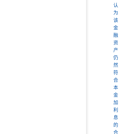
认
为
该
金
融
资
产
仍
然
符
合
本
金
加
利
息
的
合