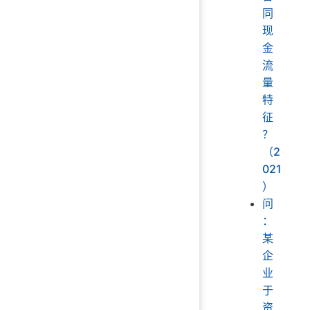
同
现
金
流
量
特
征
？
（2
021
）
问
：
某
企
业
于
资