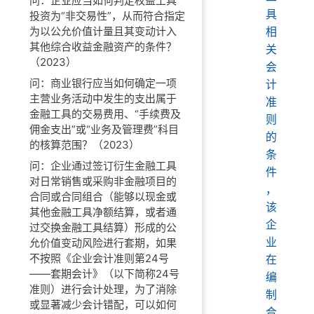
问：企业应当如何判定权益工具
具
投资为“非交易性”，从而符合指定
为以公允价值计量且其变动计入
相
其他综合收益金融资产的条件？
关
（2023）
会
问：商业银行应当如何确定一项
计
主营业务活动中发生的支出属于
准
金融工具的交易费用、“手续费及
则
佣金支出”或“业务及管理费”科目
的
的核算范围？（2023）
条
问：企业通过签订衍生金融工具
件
对日常销售或采购非金融项目的
，
合同或合同组合（能够以现金或
该
其他金融工具净额结算，或者通
企
过交换金融工具结算）形成的公
业
允价值变动风险进行套期，如果
不按照《企业会计准则第24号
在
——套期会计》（以下简称24号
编
准则）进行会计处理，为了消除
制
或显著减少会计错配，可以如何
合