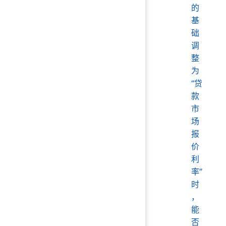
的
基
础
调
整
为
“贷
款
市
场
报
价
利
率”
时
，
能
否