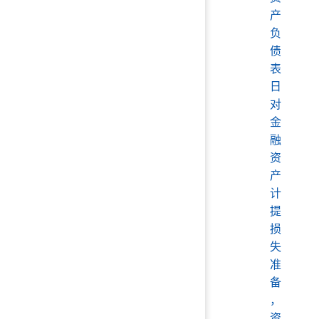
产
负
债
表
日
对
金
融
资
产
计
提
损
失
准
备
，
资