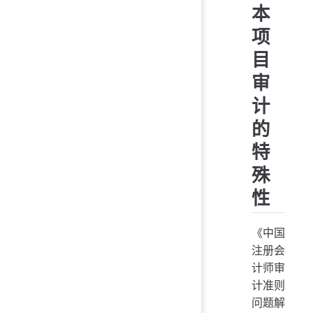
本
项
目
审
计
的
特
殊
性
《中国
注册会
计师审
计准则
问题解