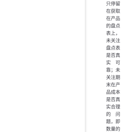
只停留
在获取
在产品
的盘点
表上，
未关注
盘点表
是否真
实可
靠；未
关注期
末在产
品成本
是否真
实合理
的问
题，即
数量的