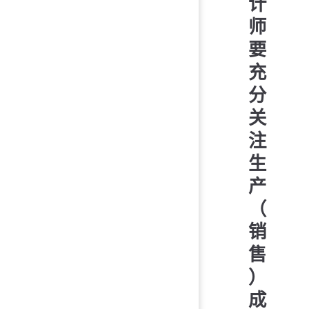
计
师
要
充
分
关
注
生
产
（
销
售
）
成