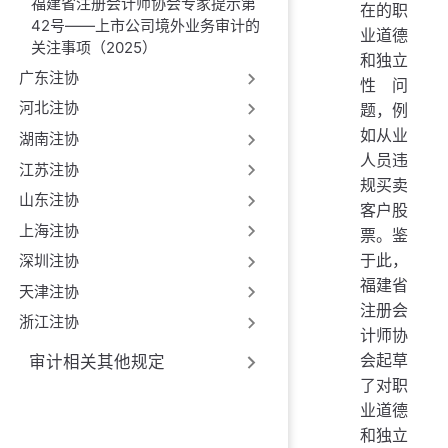
福建省注册会计师协会专家提示第
在的职
42号——上市公司境外业务审计的
业道德
关注事项（2025）
和独立
广东注协
性问
河北注协
题，例
如从业
湖南注协
人员违
江苏注协
规买卖
山东注协
客户股
上海注协
票。鉴
于此，
深圳注协
福建省
天津注协
注册会
浙江注协
计师协
会起草
审计相关其他规定
了对职
业道德
和独立