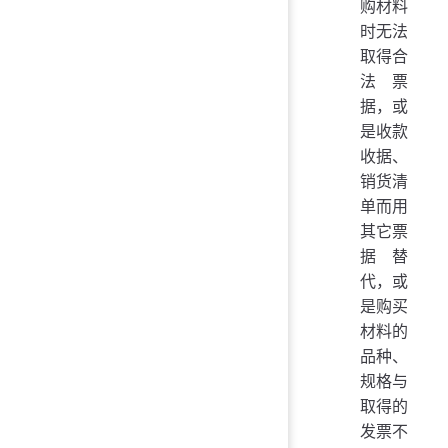
购材料
时无法
取得合
法票
据，或
是收款
收据、
销货清
单而用
其它票
据替
代，或
是购买
材料的
品种、
规格与
取得的
发票不