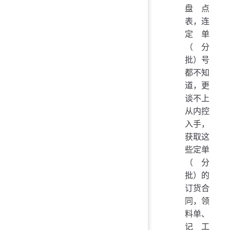
盘点
表，连
定单
（分
批）号
都不知
道，更
谈不上
从内控
入手，
获取这
些定单
（分
批）的
订货合
同，领
料单、
记工