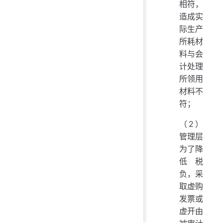
相符，
造成实
际生产
所耗材
料与会
计处理
所领用
材料不
符；
（2）
管理层
为了降
低税
负，采
取虚购
发票或
虚开由