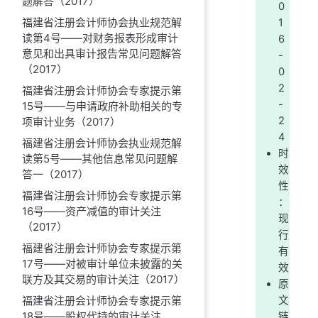
题解答（2017）
0
福建省注册会计师协会执业规范解
1
读第4号——对财务报表形成审计
6
意见和出具审计报告常见问题解答
-
（2017）
0
2
福建省注册会计师协会专家提示第
-
15号——与申请政府补助相关的专
2
项审计业务（2017）
4
福建省注册会计师协会执业规范解
时
读第5号——其他信息常见问题解
效
答一（2017）
性
福建省注册会计师协会专家提示第
：
16号——资产减值的审计关注
现
（2017）
行
福建省注册会计师协会专家提示第
有
17号——对被审计单位未披露的关
效
联方及其交易的审计关注（2017）
原
福建省注册会计师协会专家提示第
文
18号——股权代持的审计关注
链