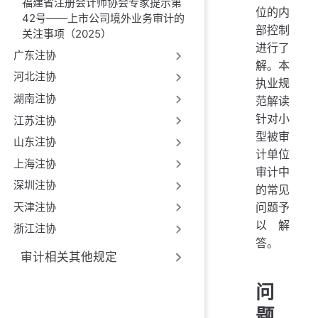
福建省注册会计师协会专家提示第
位的内
42号——上市公司境外业务审计的
部控制
关注事项（2025）
进行了
广东注协
解。本
河北注协
执业规
湖南注协
范解读
针对小
江苏注协
型被审
山东注协
计单位
上海注协
审计中
深圳注协
的常见
问题予
天津注协
以解
浙江注协
答。
审计相关其他规定
问
题