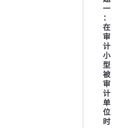
一
：
在
审
计
小
型
被
审
计
单
位
时