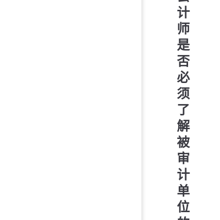
计
师
是
否
必
须
了
解
被
审
计
单
位