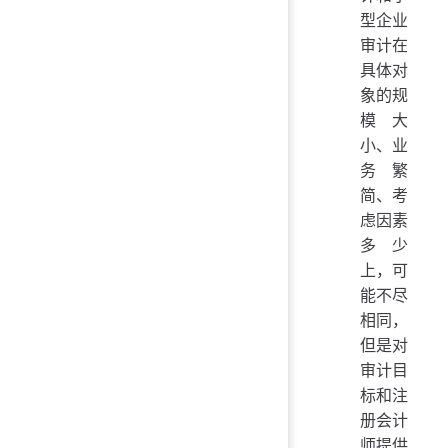
型企业
审计在
具体对
象的规
模大
小、业
务繁
简、考
虑因素
多少
上，可
能不尽
相同，
但是对
审计目
标和注
册会计
师提供