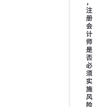
，
注
册
会
计
师
是
否
必
须
实
施
风
险