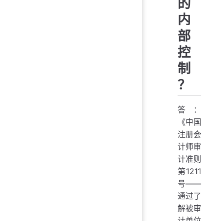
的
内
部
控
制
？
答：
《中国
注册会
计师审
计准则
第1211
号——
通过了
解被审
计单位