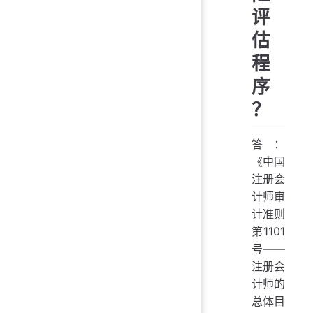
评
估
程
序
？
答：
《中国
注册会
计师审
计准则
第1101
号——
注册会
计师的
总体目