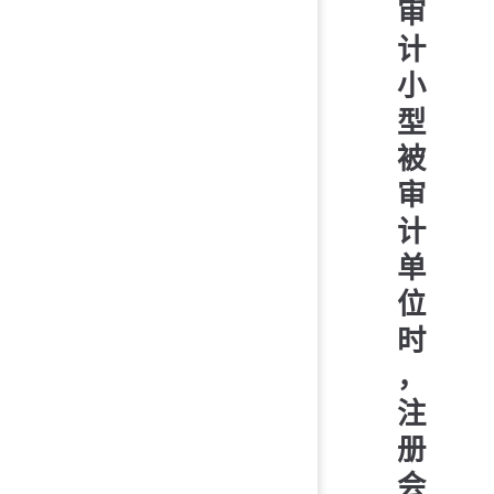
审
计
小
型
被
审
计
单
位
时
，
注
册
会