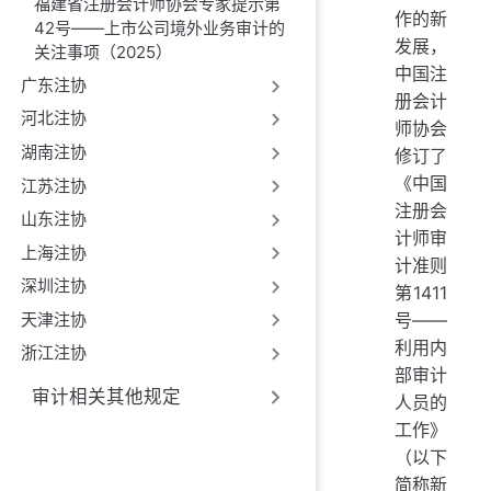
福建省注册会计师协会专家提示第
作的新
42号——上市公司境外业务审计的
发展，
关注事项（2025）
中国注
广东注协
册会计
河北注协
师协会
湖南注协
修订了
《中国
江苏注协
注册会
山东注协
计师审
上海注协
计准则
深圳注协
第1411
号——
天津注协
利用内
浙江注协
部审计
审计相关其他规定
人员的
工作》
（以下
简称新