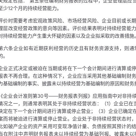
关规定包括：“第五条在编制财务报表的过程中，企业管理层应
至少12个月的持续经营能力。
评价时需要考虑宏观政策风险、市场经营风险、企业目前或长
理层改变经营政策的意向等因素。评价结果表明对持续经营能
对持续经营能力产生重大怀疑的因素以及企业拟采取的改善措施
第六条企业如有近期获利经营的历史且有财务资源支持，则通
的。
企业正式决定或被迫在当期或将在下一个会计期间进行清算或
报表不再合理。在这种情况下，企业应当采用其他基础编制财
为基础编制的事实、披露未以持续经营为基础编制的原因和财务
《企业会计准则第30号——财务报表列报》应用指南中对非持
情况之一，则通常表明其处于非持续经营状态：（1）企业已在
决定在下一个会计期间进行清算或停止营业；（3）企业已确定
案而将被迫进行清算或停止营业。企业处于非持续经营状态时
比如破产企业的资产采用可变现净值计量、负债按照其预计的
当在附注中声明财务报表未以持续经营为基础列报、披露未以