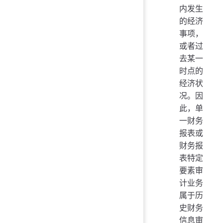
内发生
的经济
事项，
或者过
去某一
时点的
经济状
况。因
此，单
一财务
报表或
财务报
表特定
要素审
计业务
属于历
史财务
信息审