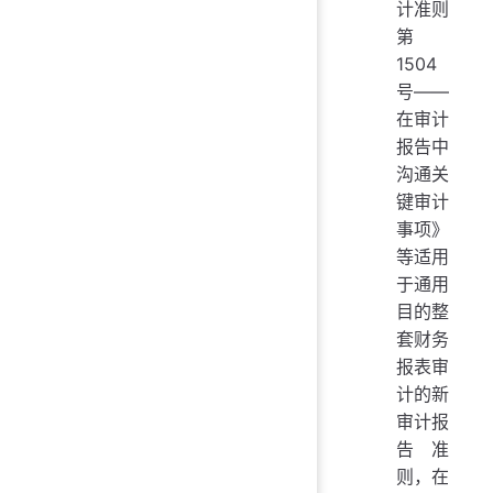
计准则
第
1504
号——
在审计
报告中
沟通关
键审计
事项》
等适用
于通用
目的整
套财务
报表审
计的新
审计报
告准
则，在