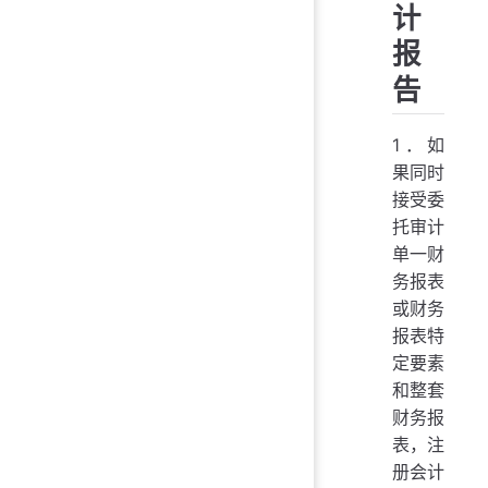
计
报
告
1．如
果同时
接受委
托审计
单一财
务报表
或财务
报表特
定要素
和整套
财务报
表，注
册会计