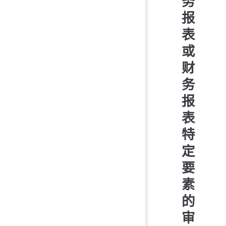
务
报
表
或
财
务
报
表
特
定
要
素
的
审