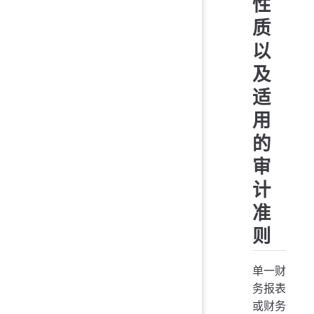
性
质
以
及
适
用
的
审
计
准
则
单一财
务报表
或财务