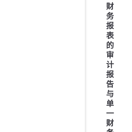
财
务
报
表
的
审
计
报
告
与
单
一
财