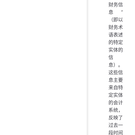
财务信
息”
（即以
财务术
语表述
的特定
实体的
信
息）。
这些信
息主要
来自特
定实体
的会计
系统，
反映了
过去一
段时间