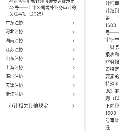
福建省注册会计师协会专家提示第
计师审
42号——上市公司境外业务审计的
计准则
关注事项（2025）
第
广东注协
1603
河北注协
号——
审计单
湖南注协
一财务
江苏注协
报表和
山东注协
财务报
上海注协
表特定
要素的
深圳注协
特殊考
天津注协
虑》准
浙江注协
则（以
下简称
审计相关其他规定
1603
号审计
准