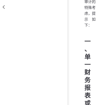
审计的
特殊考
虑，提
示如
下：
一
、
单
一
财
务
报
表
或