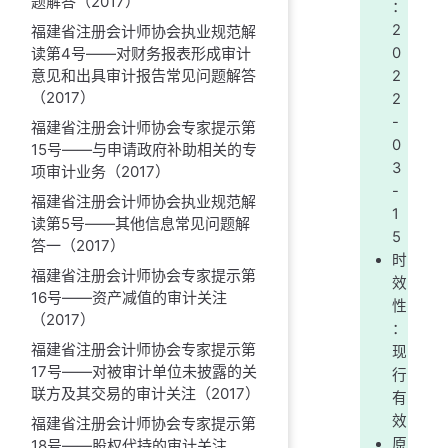
题解答（2017）
：
2
福建省注册会计师协会执业规范解
读第4号——对财务报表形成审计
0
意见和出具审计报告常见问题解答
2
（2017）
2
-
福建省注册会计师协会专家提示第
0
15号——与申请政府补助相关的专
3
项审计业务（2017）
-
福建省注册会计师协会执业规范解
1
读第5号——其他信息常见问题解
5
答一（2017）
时
福建省注册会计师协会专家提示第
效
16号——资产减值的审计关注
性
（2017）
：
福建省注册会计师协会专家提示第
现
17号——对被审计单位未披露的关
行
联方及其交易的审计关注（2017）
有
效
福建省注册会计师协会专家提示第
原
18号——股权代持的审计关注