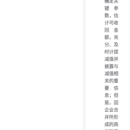
确定关
键参
数，估
计可收
回金
额，充
分、及
时计提
减值并
披露与
减值相
关的重
要信
息；但
是，因
企业合
并所形
成的商