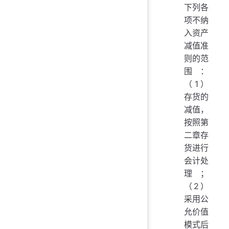
下列各
项不纳
入资产
减值准
则的范
围：
（1）
存货的
减值，
按照第
二章存
货进行
会计处
理；
（2）
采用公
允价值
模式后