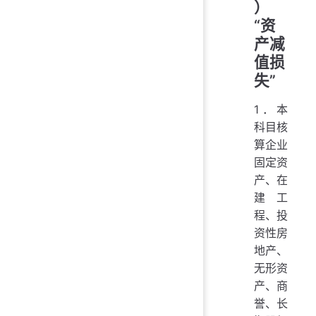
）
“资
产减
值损
失”
1．本
科目核
算企业
固定资
产、在
建工
程、投
资性房
地产、
无形资
产、商
誉、长