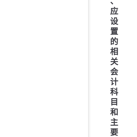
、
应
设
置
的
相
关
会
计
科
目
和
主
要