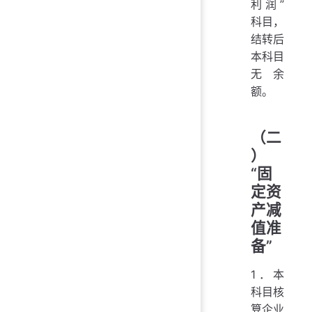
利润”
科目，
结转后
本科目
无余
额。
（二
）
“固
定资
产减
值准
备”
1．本
科目核
算企业