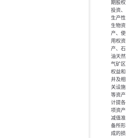
期股权
投资、
生产性
生物资
产、使
用权资
产、石
油天然
气矿区
权益和
井及相
关设施
等资产
计提各
项资产
减值准
备所形
成的损