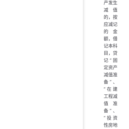
产发生
减值
的，按
应减记
的金
额，借
记本科
目，贷
记“固
定资产
减值准
备”、
“在建
工程减
值准
备”、
“投资
性房地