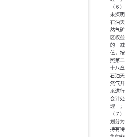
（6）
未探明
石油天
然气矿
区权益
的减
值，按
照第二
十八章
石油天
然气开
采进行
会计处
理；
（7）
划分为
持有待
售的非