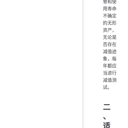
誉和使
用寿命
不确定
的无形
资产，
无论是
否存在
减值迹
象，每
年都应
当进行
减值测
试。
二
、
适