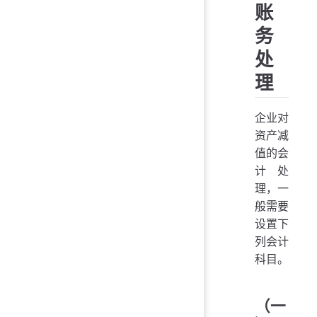
账
务
处
理
企业对
资产减
值的会
计处
理，一
般需要
设置下
列会计
科目。
（一