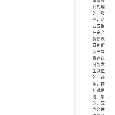
减值会
计处理
的资
产，企
业应当
在资产
负债表
日判断
资产是
否存在
可能发
生减值
的迹
象，存
在减值
迹象
的，应
当合理