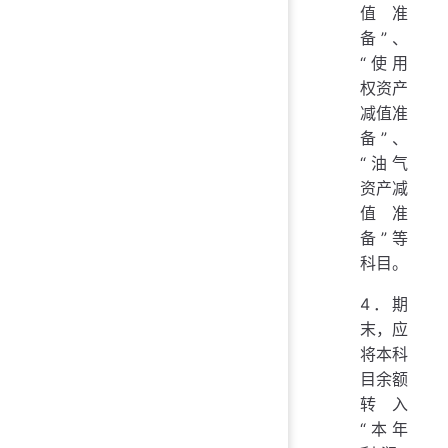
值准
备”、
“使用
权资产
减值准
备”、
“油气
资产减
值准
备”等
科目。
4．期
末，应
将本科
目余额
转入
“本年