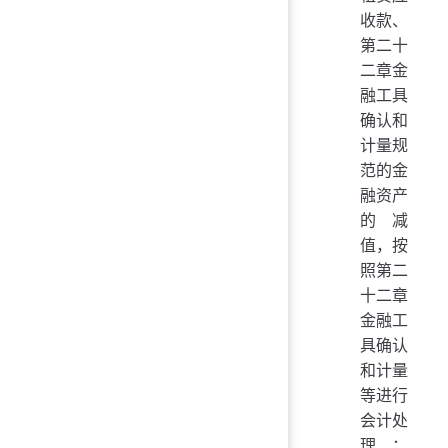
收款、
第二十
二章金
融工具
确认和
计量规
范的金
融资产
的减
值，按
照第二
十二章
金融工
具确认
和计量
等进行
会计处
理；